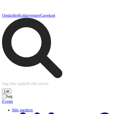
Opskrifter
Kokkevenner
Gavekort
Luk
Søg
Events
Bliv medlem