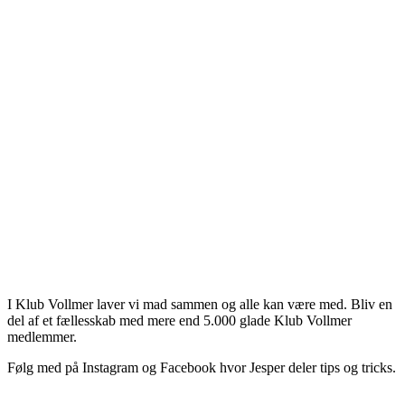
 laksen have?
2 år siden
elve fisken? Fisk er ligesom kød
5°
unne skrive kommentarer.
ivers - bliv en del af Klub Vollmer
I Klub Vollmer laver vi mad sammen og alle kan være med. Bliv en
del af et fællesskab med mere end 5.000 glade Klub Vollmer
medlemmer.
Følg med på Instagram og Facebook hvor Jesper deler tips og tricks.