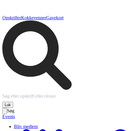
Opskrifter
Kokkevenner
Gavekort
Luk
Søg
Events
Bliv medlem