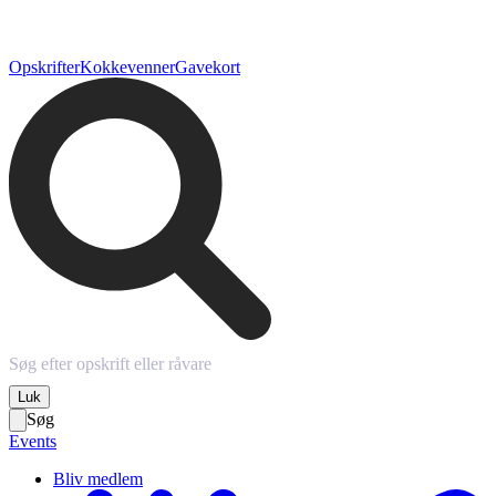
Opskrifter
Kokkevenner
Gavekort
Luk
Søg
Events
Bliv medlem