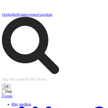
Opskrifter
Kokkevenner
Gavekort
Luk
Søg
Events
Bliv medlem