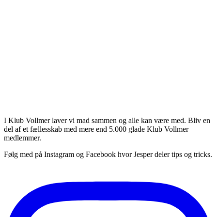
 lige noget for de unge mennesker
rn)👍🥰
unne skrive kommentarer.
ivers - bliv en del af Klub Vollmer
I Klub Vollmer laver vi mad sammen og alle kan være med. Bliv en
del af et fællesskab med mere end 5.000 glade Klub Vollmer
medlemmer.
Følg med på Instagram og Facebook hvor Jesper deler tips og tricks.