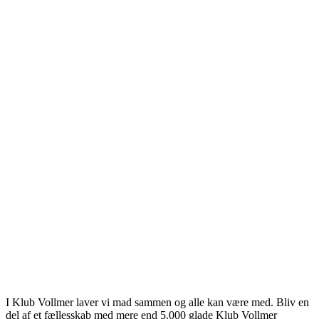
e "snegle" i formen.
sk risvin.
 andre måder: f eks dampet eller med
Men denne måde skal helt klart prøves
n. Udover kål, hvad vil du servere, så
edmåltidsagtigt?
3 år siden
l, ville være et godt bud…
unne skrive kommentarer.
ivers - bliv en del af Klub Vollmer
I Klub Vollmer laver vi mad sammen og alle kan være med. Bliv en
del af et fællesskab med mere end 5.000 glade Klub Vollmer