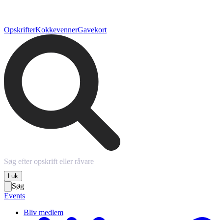
Opskrifter
Kokkevenner
Gavekort
Luk
Søg
Events
Bliv medlem