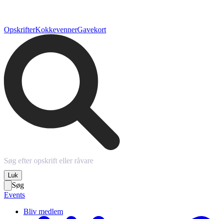
Opskrifter
Kokkevenner
Gavekort
Luk
Søg
Events
Bliv medlem