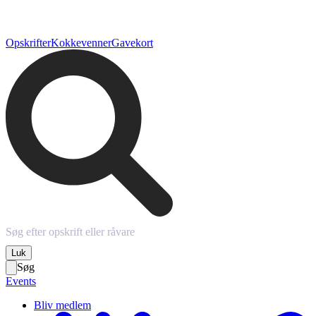
Opskrifter
Kokkevenner
Gavekort
Luk
Søg
Events
Bliv medlem