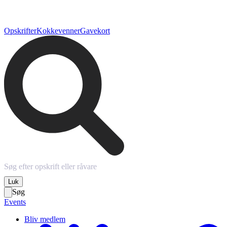
Opskrifter
Kokkevenner
Gavekort
Luk
Søg
Events
Bliv medlem