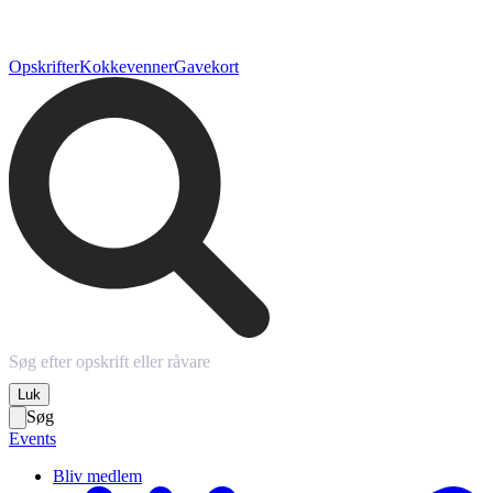
Opskrifter
Kokkevenner
Gavekort
Luk
Søg
Events
Bliv medlem