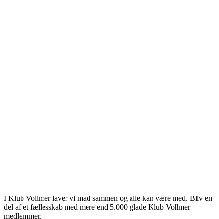
 palmekål. Kan ikke finde det nogen
1 år siden
erstatning.
unne skrive kommentarer.
ivers - bliv en del af Klub Vollmer
I Klub Vollmer laver vi mad sammen og alle kan være med. Bliv en
del af et fællesskab med mere end 5.000 glade Klub Vollmer
medlemmer.