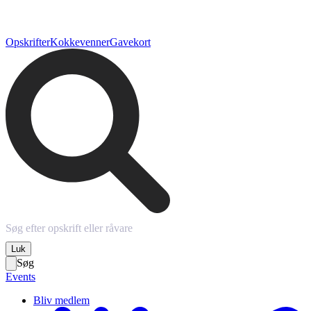
Opskrifter
Kokkevenner
Gavekort
Luk
Søg
Events
Bliv medlem