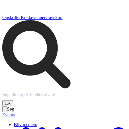
Opskrifter
Kokkevenner
Gavekort
Luk
Søg
Events
Bliv medlem