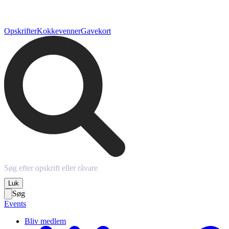
Opskrifter
Kokkevenner
Gavekort
Luk
Søg
Events
Bliv medlem