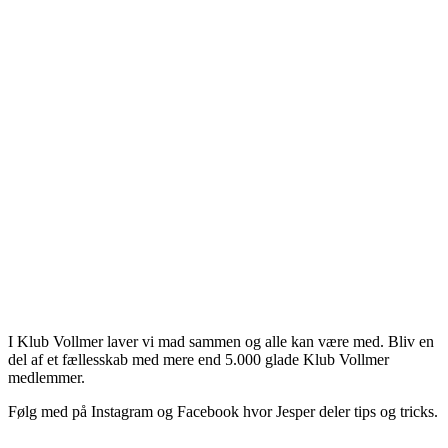
 dåse?
4 måneder siden
t… måske er de lidt blødere, end jeg
m. Men de fungerer fint til en tærte!
unne skrive kommentarer.
ivers - bliv en del af Klub Vollmer
I Klub Vollmer laver vi mad sammen og alle kan være med. Bliv en
del af et fællesskab med mere end 5.000 glade Klub Vollmer
medlemmer.
Følg med på Instagram og Facebook hvor Jesper deler tips og tricks.