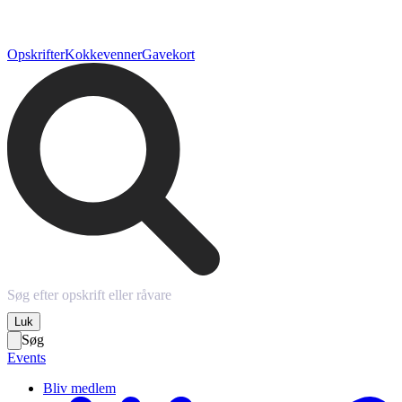
Opskrifter
Kokkevenner
Gavekort
Luk
Søg
Events
Bliv medlem