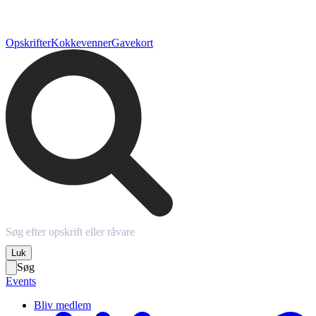
Opskrifter
Kokkevenner
Gavekort
Luk
Søg
Events
Bliv medlem