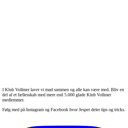
asta penne el.lign i stedet for lange
vel muligt, men ville bare høre hvad du
unne skrive kommentarer.
ivers - bliv en del af Klub Vollmer
I Klub Vollmer laver vi mad sammen og alle kan være med. Bliv en
del af et fællesskab med mere end 5.000 glade Klub Vollmer
medlemmer.
Følg med på Instagram og Facebook hvor Jesper deler tips og tricks.