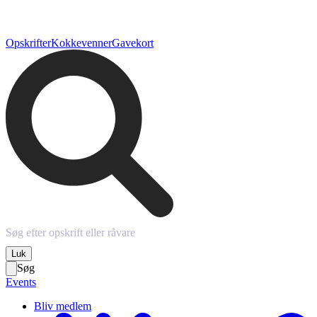
Opskrifter
Kokkevenner
Gavekort
Luk
Søg
Events
Bliv medlem