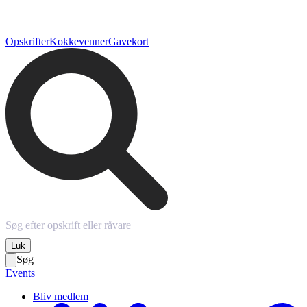
Opskrifter
Kokkevenner
Gavekort
Luk
Søg
Events
Bliv medlem