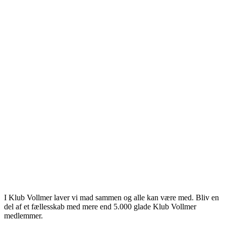
spiration.
💪
3 år siden
t sene respons. Jeg så, at du spurgte
denne, og det havde jeg ikke.
eg glad, når jeg høre det her. Tænk at
 så meget glæde.
t nu...
unne skrive kommentarer.
I Klub Vollmer laver vi mad sammen og alle kan være med. Bliv en
del af et fællesskab med mere end 5.000 glade Klub Vollmer
medlemmer.